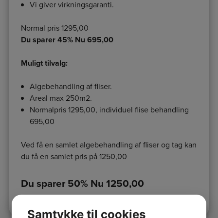
Vi giver virkningsgaranti.
Normal pris 1295,00
Du sparer 45% Nu 695,00
Muligt tilvalg:
Algebehandling af fliser.
Areal max 250m2.
Normalpris 1295,00, individuel flise behandling
695,00
Ved få en samlet algebehandling af fliser og tag kan
du få en samlet pris på 1250,00
Du sparer 50% Nu 1250,00
Samtykke til cookies