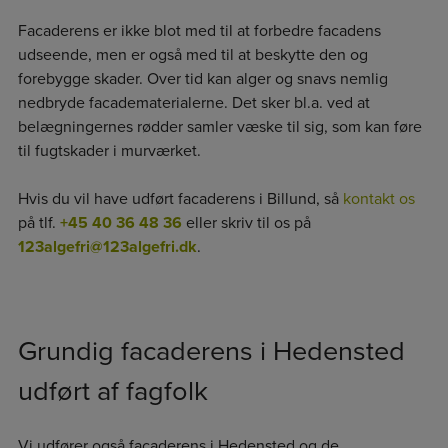
Facaderens er ikke blot med til at forbedre facadens
udseende, men er også med til at beskytte den og
forebygge skader. Over tid kan alger og snavs nemlig
nedbryde facadematerialerne. Det sker bl.a. ved at
belægningernes rødder samler væske til sig, som kan føre
til fugtskader i murværket.
Hvis du vil have udført facaderens i Billund, så
kontakt os
på tlf.
+45 40 36 48 36
eller skriv til os på
123algefri@123algefri.dk
.
Grundig facaderens i Hedensted
udført af fagfolk
Vi udfører også facaderens i Hedensted og de