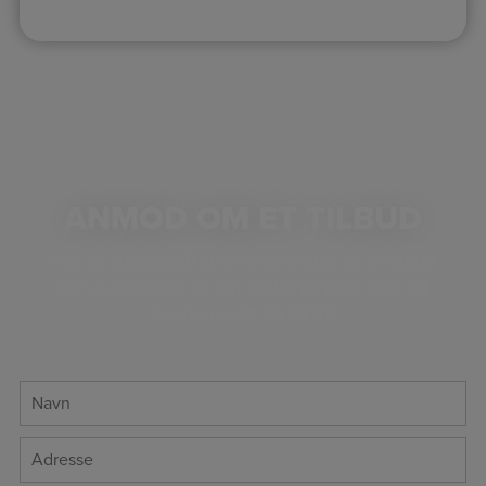
ANMOD OM ET TILBUD
Har du spørgsmål til os eller ønsker du et tilbud
kan du kontakte os her under på mail, eller på
telefonen
40 36 48 36
*
Navn
*
Adresse