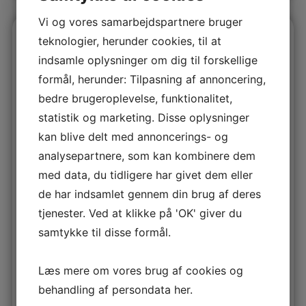
Vi og vores samarbejdspartnere bruger
Flise/Træ-Terrasse Vask
Tilbud 31.08.2026
teknologier, herunder cookies, til at
indsamle oplysninger om dig til forskellige
Fliserens.
formål, herunder: Tilpasning af annoncering,
Med skumforvask.
bedre brugeroplevelse, funktionalitet,
Skånsom vask af fliser med varmt vand.
statistik og marketing. Disse oplysninger
Normal pris 49,50 pr. m2
kan blive delt med annoncerings- og
Du sparer 45% Nu 25,00 pr m2
analysepartnere, som kan kombinere dem
med data, du tidligere har givet dem eller
Muligt tilvalg:
de har indsamlet gennem din brug af deres
tjenester. Ved at klikke på 'OK' giver du
Imprægnering af fliser med op til 10 års garanti.
Vi bruger miljøgodkendt imprægnering.
samtykke til disse formål.
Normal pris 25,00 pr. m2
Læs mere om vores brug af cookies og
behandling af persondata
her
.
Du sparer 45% Nu 12,00 pr m2