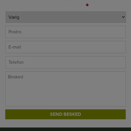
*
Hvilken service man ønsker tilbud på
*
Postnr.
E-
*
mail
*
Telefon
*
Besked