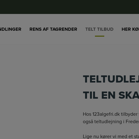
ND­LINGER
RENS AF TAGRENDER
TELT TILBUD
HER KØ
TELTUDLEJ
TIL EN SK
Hos 123algefri.dk tilbyder
også teltudlejning i Fred
Lige nu kører vi med et st