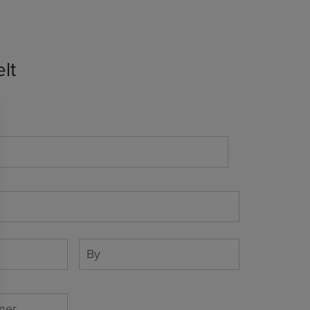
elt
Dit
navn
Postnr.
By