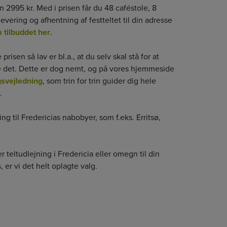
un 2995 kr. Med i prisen får du 48 caféstole, 8
evering og afhentning af festteltet til din adresse
tilbuddet her
.
prisen så lav er bl.a., at du selv skal stå for at
e det. Dette er dog nemt, og på vores hjemmeside
ngsvejledning
, som trin for trin guider dig hele
.
ing til Fredericias nabobyer, som f.eks. Erritsø,
r teltudlejning i Fredericia eller omegn til din
, er vi det helt oplagte valg.