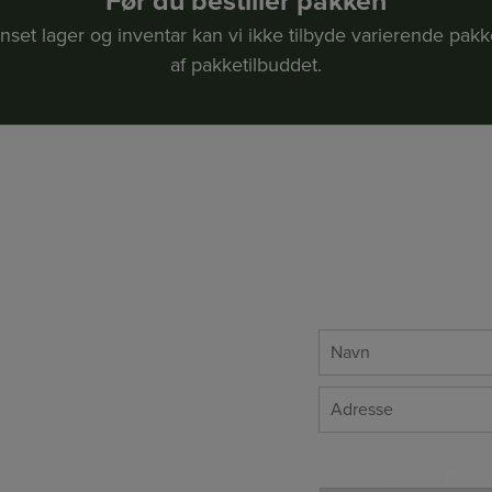
Før du bestiller pakken
set lager og inventar kan vi ikke tilbyde varierende pakke
af pakketilbuddet.
*
Navn
*
Adresse
Hvilken service man ø