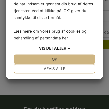
de har indsamlet gennem din brug af deres
E-
tjenester. Ved at klikke på 'OK' giver du
mail
samtykke til disse formål.
Dato
Læs mere om vores brug af cookies og
for
brug
*
behandling af persondata
her
.
VIS
DETALJER
JA
NEJ
OK
JA
NEJ
NØDVENDIGE
PRÆFERENCER
AFVIS ALLE
JA
NEJ
JA
NEJ
MARKETING
STATISTIK