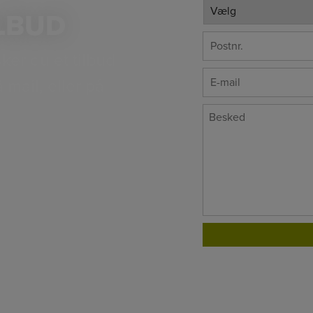
LBUD
*
Postnr.
ker du et tilbud
E-
mail, eller på
*
mail
*
Besked