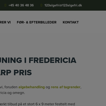
+45 40 36 48 36
123algefri@123algefri.dk
RER VI
FØR- & EFTERBILLEDER
KONTAKT
NING I FREDERICIA
ARP PRIS
 vi, foruden
algebehandling
og
rens af tagrender
,
ericia og omegn.
ærkt tilbud på et stort 6 x 9 meter festtelt med