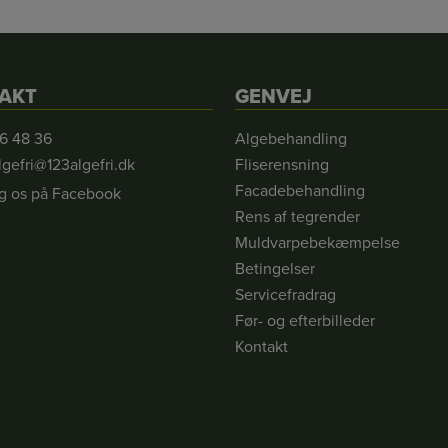
AKT
GENVEJ
6 48 36
Algebehandling
lgefri@123algefri.dk
Fliserensning
Facadebehandling
g os på Facebook
Rens af tegrender
Muldvarpebekæmpelse
Betingelser
Servicefradrag
Før- og efterbilleder
Kontakt