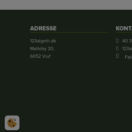
ADRESSE
KONT
123algefri.dk
40 3
Mølleby 20,
123a
6052 Viuf
Føl