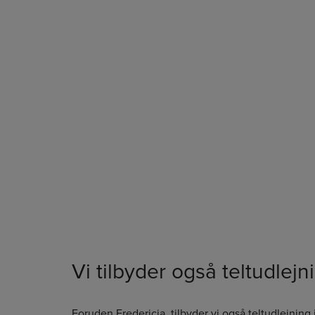
Vi tilbyder også teltudlej
Foruden Fredericia, tilbyder vi også teltudlejning 