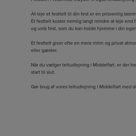
At leje et festtelt til din fest er en prisvenlig l
Et festtelt koster nemlig langt mindre at leje end
og unik fest, som du kan holde hjemme i din ege
Et festtelt giver ofte en mere intim og privat at
eller gæster.
Når du vælger teltudlejning i Middelfart, er der h
start til slut.
Gør brug af vores teltudlejning i Middelfart med