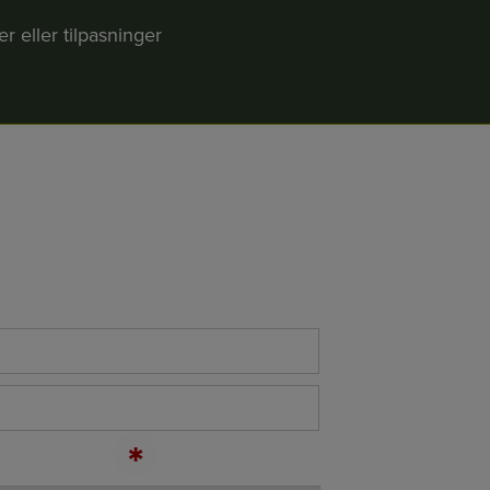
r eller tilpasninger
*
nsker tilbud på