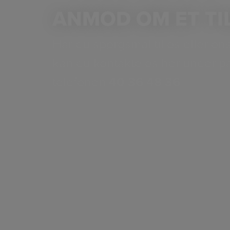
ANMOD OM ET TI
Har du spørgsmål til os eller øns
kan du kontakte os her under på 
telefonen
40 36 48 36