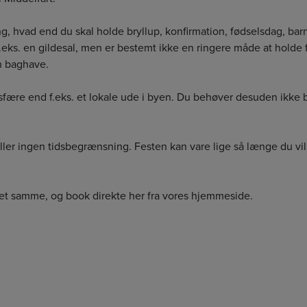
øsning, hvad end du skal holde bryllup, konfirmation, fødselsdag, ba
 f.eks. en gildesal, men er bestemt ikke en ringere måde at holde 
n baghave.
mosfære end f.eks. et lokale ude i byen. Du behøver desuden ikke 
eller ingen tidsbegrænsning. Festen kan vare lige så længe du vil
 det samme, og book direkte her fra vores hjemmeside.