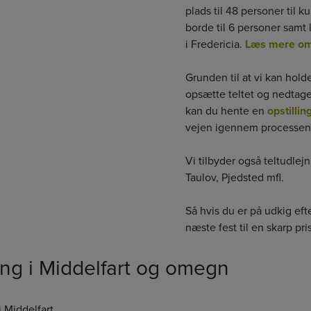
plads til 48 personer til k
borde til 6 personer samt l
i Fredericia.
Læs mere om 
Grunden til at vi kan holde 
opsætte teltet og nedtag
kan du hente en
opstilli
vejen igennem processen
Vi tilbyder også teltudlejn
Taulov, Pjedsted mfl.
Så hvis du er på udkig efte
næste fest til en skarp pris
ning i Middelfart og omegn
i Middelfart.