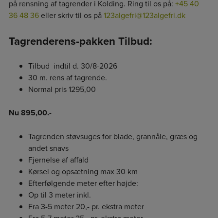
på rensning af tagrender i Kolding. Ring til os på:
+45 40
36 48 36
eller skriv til os på
123algefri@123algefri.dk
Tagrenderens-pakken Tilbud:
Tilbud indtil d. 30/8-2026
30 m. rens af tagrende.
Normal pris 1295,00
Nu 895,00.-
Tagrenden støvsuges for blade, grannåle, græs og
andet snavs
Fjernelse af affald
Kørsel og opsætning max 30 km
Efterfølgende meter efter højde:
Op til 3 meter inkl.
Fra 3-5 meter 20,- pr. ekstra meter
Fra 5-7 meter 25,- pr. ekstra meter