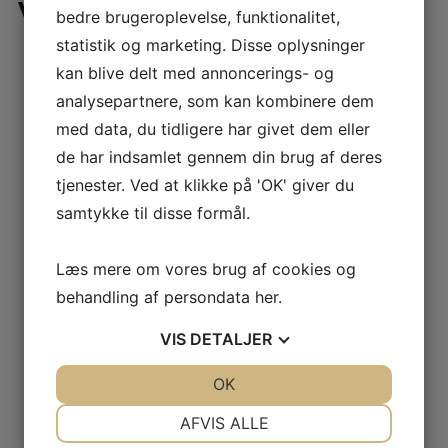
Vejle og Århus
bedre brugeroplevelse, funktionalitet,
statistik og marketing. Disse oplysninger
Oprensning af nedløbsbrønd/sandfang: 200 kr. pr.
kan blive delt med annoncerings- og
stk.
analysepartnere, som kan kombinere dem
Oprensning af nedløbsrør: 100 kr. pr. stk.
med data, du tidligere har givet dem eller
Skjulte tagrender og/eller net, fuglereder etc. i
de har indsamlet gennem din brug af deres
tagrenden: 500 kr.
tjenester. Ved at klikke på 'OK' giver du
Udvendig vask af tagrende 10,- pr. m
samtykke til disse formål.
Læs mere om vores brug af cookies og
behandling af persondata
her
.
VIS
DETALJER
JA
NEJ
OK
JA
NEJ
ANMOD OM ET TILBUD
NØDVENDIGE
PRÆFERENCER
AFVIS ALLE
Har du spørgsmål til os eller ønsker du et tilbud